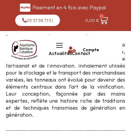
Paiement en 4 fois avec Paypal
0
05 57 58 71 51
0,00
€
DÉCOUVERTE COMPLÈTE DU TONNEAU :
De l'Histoire à l'Usage Décoratif
Le tonneau, au-delà de son rôle traditionnel dans
Compte
le stockage et la maturation des vins et spiritueux,
Actualités
Contact
a traversé les siècles comme un symbole de
l’artisanat et de l’innovation. Initialement utilisés
pour le stockage et le transport des marchandises
variées, les tonneaux ont évolué pour devenir des
éléments centraux dans l’art de la vinification.
Leur conception, façonnée par des mains
expertes, reflète une histoire riche de traditions
et de techniques transmises de génération en
génération.