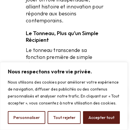
alliant histoire et innovation pour
répondre aux besoins
contemporains.
Le Tonneau, Plus qu’un Simple
Récipient
Le tonneau transcende sa
fonction première de simple
récipient pour devenir un
symbole de savoir-faire et de
Nous respectons votre vie privée.
patrimoine. À travers les siècles,
Nous utilisons des cookies pour améliorer votre expérience
cet objet a évolué pour s’adapter
×
de navigation, diffuser des publicités ou des contenus
Une question sur nos
aux nouvelles utilisations, tout en
🛢️
meubles en barrique ?
personnalisés et analyser notre trafic. En cliquant sur « Tout
conservant son caractère et son
Je suis là pour vous aider !
accepter », vous consentez à notre utilisation des cookies.
importance. «Chaque tonneau
que nous restaurons chez
Personnaliser
Tout rejeter
Accepter tout
Barrique Création est une
célébration de cet héritage,»