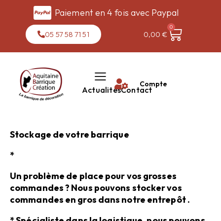
Paiement en 4 fois avec Paypal
0
05 57 58 71 51
0,00
€
Compte
Actualités
Contact
Stockage de votre barrique
*
Un problème de place pour vos grosses
commandes ? Nous pouvons stocker vos
commandes en gros dans notre entrepôt .
* Spécialiste dans la logistique, nous pouvons