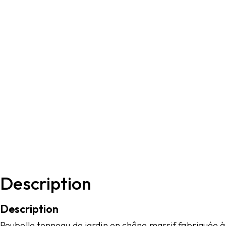
Description
Description
Poubelle tonneau de jardin en chêne massif fabriquée à