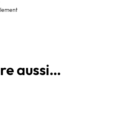
t
èglement
re aussi…