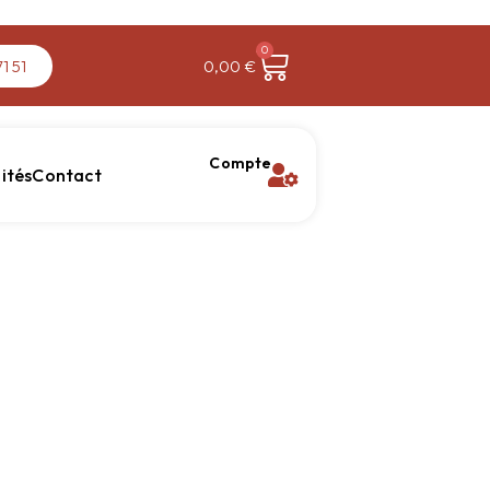
0
1 51
0,00
€
Compte
ités
Contact